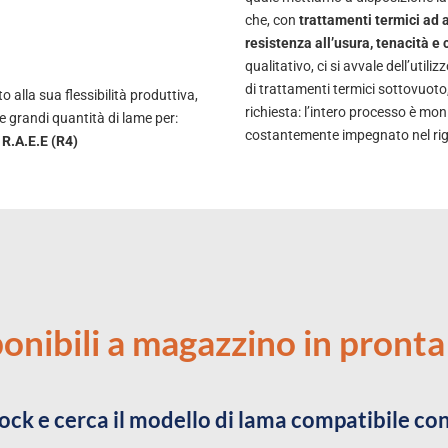
che, con
trattamenti termici ad a
resistenza all’usura, tenacità 
qualitativo, ci si avvale dell’uti
di trattamenti termici sottovuoto
o alla sua flessibilità produttiva,
richiesta: l’intero processo è mo
e grandi quantità di lame per:
costantemente impegnato nel rigor
e R.A.E.E (R4)
onibili a magazzino in pront
ock e cerca il modello di lama compatibile co