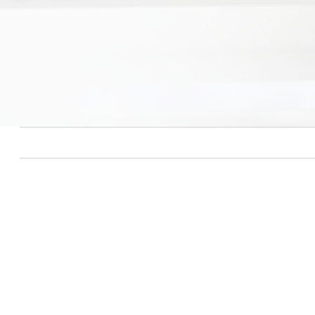
Lame per rottami e trituratori legno, carta, pneumatici
e cavi elettrici