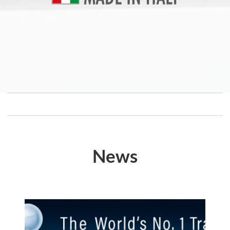
Lame per recupero materie plastiche e riciclaggio
Lame speciali a disegno
News