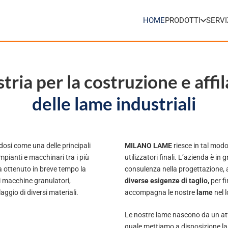
HOME
PRODOTTI
SERVI
tria per la costruzione e affi
delle lame industriali
si come una delle principali
MILANO LAME
riesce in tal modo
impianti e macchinari tra i più
utilizzatori finali. L’azienda è in
 ottenuto in breve tempo la
consulenza nella progettazione, 
 di macchine granulatori,
diverse esigenze di taglio,
per fi
laggio di diversi materiali.
accompagna le nostre
lame
nel l
Le nostre lame nascono da un atte
quale mettiamo a disposizione la