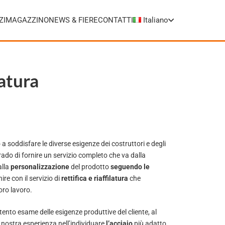
ZI
MAGAZZINO
NEWS & FIERE
CONTATTI
Italiano
latura
 a soddisfare le diverse esigenze dei costruttori e degli
 grado di fornire un servizio completo che va dalla
alla
personalizzazione
del prodotto
seguendo le
nire con il servizio di
rettifica e riaffilatura
che
oro lavoro.
nto esame delle esigenze produttive del cliente, al
 nostra esperienza nell’individuare
l’acciaio
più adatto