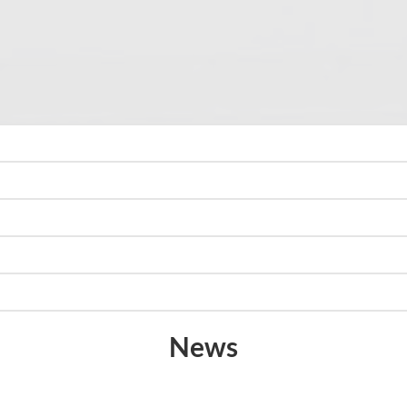
Per taglio di lamiere e metallo
Lame per recupero materie plastiche e riciclaggio
Lame per rottami e trituratori legno, carta, pneumatici e cavi
elettrici
Lame speciali a disegno
News