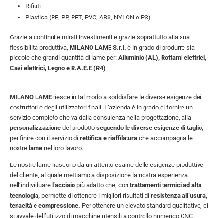
Rifiuti
Plastica (PE, PP, PET, PVC, ABS, NYLON e PS)
Grazie a continui e mirati investimenti e grazie soprattutto alla sua
flessibilità produttiva,
MILANO LAME S.r.l.
è in grado di produrre sia
piccole che grandi quantità di lame per:
Alluminio (AL), Rottami elettrici,
Cavi elettrici, Legno e R.A.E.E (R4)
MILANO LAME
riesce in tal modo a soddisfare le diverse esigenze dei
costruttori e degli utilizzatori finali. L’azienda è in grado di fornire un
servizio completo che va dalla consulenza nella progettazione, alla
personalizzazione
del prodotto
seguendo le diverse esigenze di taglio,
per finire con il servizio di
rettifica e riaffilatura
che accompagna le
nostre
lame
nel loro lavoro.
Le nostre lame nascono da un attento esame delle esigenze produttive
del cliente, al quale mettiamo a disposizione la nostra esperienza
nell’individuare
l’acciaio
più adatto che, con
trattamenti termici ad alta
tecnologia,
permette di ottenere i migliori risultati di
resistenza all’usura,
tenacità e compressione.
Per ottenere un elevato standard qualitativo, ci
si avvale dell’utilizzo di macchine utensili a controllo numerico CNC